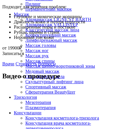
Пилинг
Подходит для решения проблем:
Перманентный макияж
Массаж
Глубокие и мимические морщины
Аромамассаж LIGNE ST BARTH
Дряблость кожи и потеря упругости
Аромамассаж VALLISTEP
Расширенные поры и постакне
Классический массаж лица
Рубцы, шрамы и стрии
Корректирующий массаж
Неровный тон кожи
Лимфодренажный массаж
Массаж головы
от 19900₽
Массаж ног
Записаться
Массаж рук
Массаж спины
Врачи
Стоимость
Вопросы
Массаж шейно-воротниковой зоны
Медовый массаж
Видео о процедуре
Общий массаж тела
Скульптурный лифтинг лица
Спортивный массаж
Сфератерапия Beautylizer
Трихология
Мезотерапия
Плазмотерапия
Консультации
Консультация косметолога-трихолога
Консультация врача косметолога-
дерматовенеролога