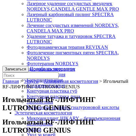
Лазерное удаление сосудистых звездочек
NORDLYS,CANDELA GENTLE MAX PRO
Лазерный карбоновый пилинг SPECTRA
LUTRONIC
Лечение сосудистых изменений NORDLYS,
CANDELA MAX PRO
Удаление татуажа и татуировок SPECTRA
LUTRONIC
Фотодинамическая терапия REVIXAN
Фотолечение пигментных пятен SPECTRA,
NORDLYS
Фототерапия NORDLYS
Подобрать процедуру
Инъекционная косметология
Записаться
Биоревитализация
Ботулинотерапия
Главная
>
Услуги
>
Аппаратная косметология
>
Игольчатый
Коллагенотерапия
RF-ЛИФТИНГ LUTRONIC GENIUS
Контурная пластика губ
Контурная пластика лица
Игольчатый RF-ЛИФТИНГ
Липолитики
LUTRONIC GENIUS
Устранение излишек гиалуроновой кислоты
Эстетическая косметология
Микронидлинг HIKARY – безинъекционная
Игольчатый RF-ЛИФТИНГ
мезотерапия
LUTRONIC GENIUS
Чистка
Уход за кожей