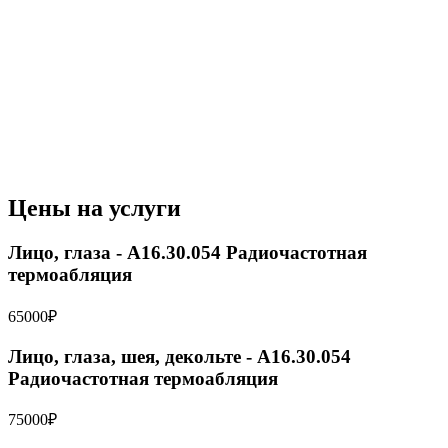
вызывает коагуляцию тканей на уровне дермы при помощи
RF-энергии, подаваемой с кончиков микроигл. Контроль
проколов с использованием искусственного интеллекта
Применение технологии фракционной радиочастоты через
микроиглы позволяет воздействовать на различные слои
кожи. Формирование проколов активизирует механизм
естественного восстановления кожи, а радиочастотное
воздействие вызывает коагуляцию тканей, стимулируя
выработку коллагена и эластина.
Цены на услуги
Лицо, глаза - A16.30.054 Радиочастотная
термоабляция
65000₽
Лицо, глаза, шея, декольте - A16.30.054
Радиочастотная термоабляция
75000₽