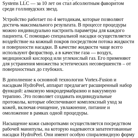
Systems LLC — за 10 лет он стал абсолютным фаворитом
среди голливудских звезд.
Устройство работает по 4 методикам, которые позволяют
достичь максимального результата. В процессе процедуры
можно индивидуально настроить параметры для каждого
пациента. С помощью специальной насадки осуществляется
воздействие на кожный покров посредством потока жидкости
и поверхности насадки. В качестве жидкости чаще всего
используют физраствор, а в качест­ве газа — воздух,
медицинский кислород или углекислый газ. Его применяют
для устранения множества эстетических несовершенств – от
поверхностных до глубоких.
В дополнение к основной технологии Vortex-Fusion и
насадкам HydroPeel, аппарат предлагает расширенный набор
функций: алмазную микродермабразию и вакуумную
терапию. Это позволяет создавать индивидуальные
протоколы, которые обеспечивают комплексный уход за
кожей, включая очищение, увлажнение, питание и
омоложение в рамках одной процедуры.
Насыщение кожи сыворотками осуществляется посредством
рабочей манипулы, на которую надеваются запатентованные
насадки HydroPeel. Они имеют особую спиралевидную форму