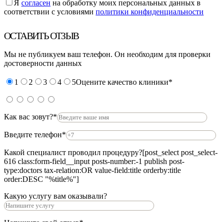
Я
согласен
на обработку моих персональных данных в
соответствии с условиями
политики конфиденциальности
ОСТАВИТЬ ОТЗЫВ
Мы не публикуем ваш телефон. Он необходим для проверки
достоверности данных
1
2
3
4
5
Оцените качество клиники*
Как вас зовут?*
Введите телефон*
Какой специалист проводил процедуру?
[post_select post_select-
616 class:form-field__input posts-number:-1 publish post-
type:doctors tax-relation:OR value-field:title orderby:title
order:DESC "%title%"]
Какую услугу вам оказывали?