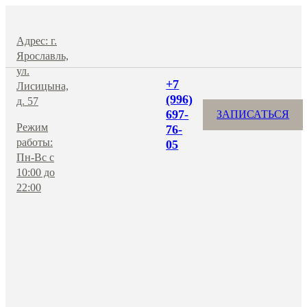
Адрес: г.
Ярославль,
ул.
+7
Лисицына,
(996)
д. 57
697-
ЗАПИСАТЬСЯ
Режим
76-
работы:
05
Пн-Вс с
10:00 до
22:00